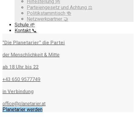
Hilfestellung 🆘
Parteiengesetz und Achtung ⚖️
Politikstammtisch 🍻
Netzwerkpartner 🤝
Schule 🌱
Kontakt 📞
"Die Planetarier" die Partei
der Menschlichkeit & Mitte
ab 18 Uhr bis 22
+43 650 9577749
in Verbindung
office@planetarier.at
Planetarier werden
Kategorie:
Teammodule