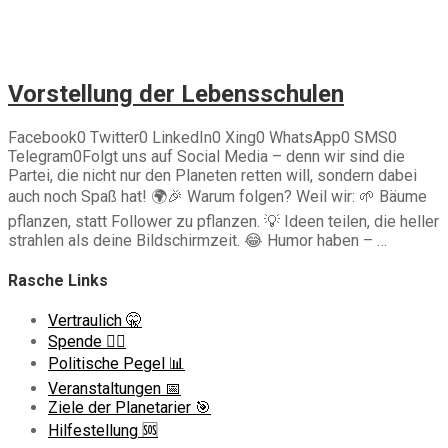
Die Planetarier
Neues von den Planetariern 📰
Lebensschulen
Teammodule
Vorstellung der Lebensschulen
Facebook0 Twitter0 LinkedIn0 Xing0 WhatsApp0 SMS0
Telegram0Folgt uns auf Social Media – denn wir sind die
Partei, die nicht nur den Planeten retten will, sondern dabei
auch noch Spaß hat! 🌍🎉 Warum folgen? Weil wir: 🌱 Bäume
pflanzen, statt Follower zu pflanzen. 💡 Ideen teilen, die heller
strahlen als deine Bildschirmzeit. 😂 Humor haben – …
Rasche Links
Vertraulich 🤫
Spende ❤️‍🔥
Politische Pegel 📊
Veranstaltungen 📅
Ziele der Planetarier 🎯
Hilfestellung 🆘