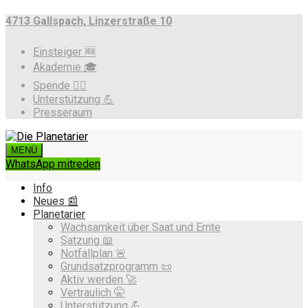
4713 Gallspach, Linzerstraße 10
Einsteiger 🆕
Akademie 🎓
Spende ❤️‍🔥
Unterstützung 💪
Presseraum
MENÜ
WhatsApp mitreden
Info
Neues 📰
Planetarier
Wachsamkeit über Saat und Ernte
Satzung 📖
Notfallplan 🚨
Grundsatzprogramm 📜
Aktiv werden 🚀
Vertraulich 🤫
Unterstützung 💪