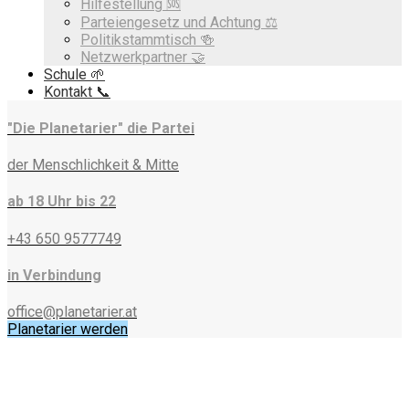
Hilfestellung 🆘
Parteiengesetz und Achtung ⚖️
Politikstammtisch 🍻
Netzwerkpartner 🤝
Schule 🌱
Kontakt 📞
"Die Planetarier" die Partei
der Menschlichkeit & Mitte
ab 18 Uhr bis 22
+43 650 9577749
in Verbindung
office@planetarier.at
Planetarier werden
Kategorie:
Gott, Religion