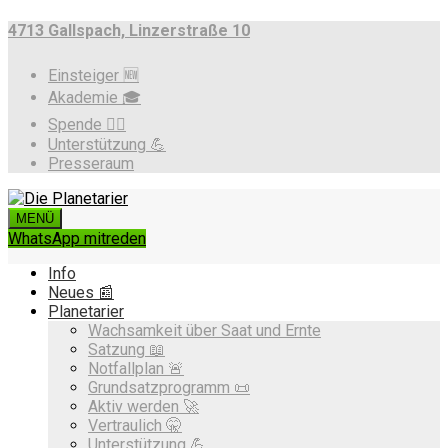
4713 Gallspach, Linzerstraße 10
Einsteiger 🆕
Akademie 🎓
Spende ❤️‍🔥
Unterstützung 💪
Presseraum
MENÜ
WhatsApp mitreden
Info
Neues 📰
Planetarier
Wachsamkeit über Saat und Ernte
Satzung 📖
Notfallplan 🚨
Grundsatzprogramm 📜
Aktiv werden 🚀
Vertraulich 🤫
Unterstützung 💪