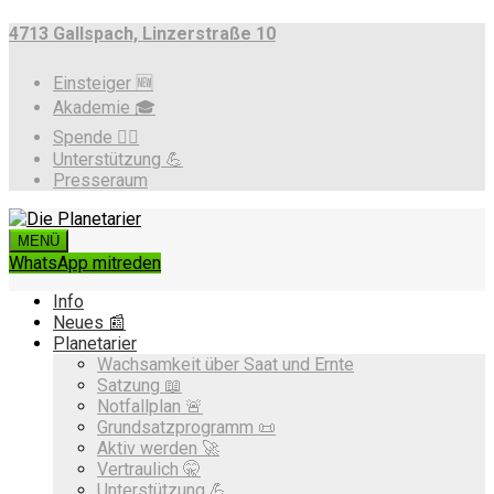
4713 Gallspach, Linzerstraße 10
Einsteiger 🆕
Akademie 🎓
Spende ❤️‍🔥
Unterstützung 💪
Presseraum
MENÜ
WhatsApp mitreden
Info
Neues 📰
Planetarier
Wachsamkeit über Saat und Ernte
Satzung 📖
Notfallplan 🚨
Grundsatzprogramm 📜
Aktiv werden 🚀
Vertraulich 🤫
Unterstützung 💪