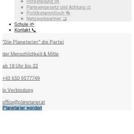
Hilfestellung 🆘
Parteiengesetz und Achtung ⚖️
Politikstammtisch 🍻
Netzwerkpartner 🤝
Schule 🌱
Kontakt 📞
"Die Planetarier" die Partei
der Menschlichkeit & Mitte
ab 18 Uhr bis 22
+43 650 9577749
in Verbindung
office@planetarier.at
Planetarier werden
Schlagwort:
parteigründung